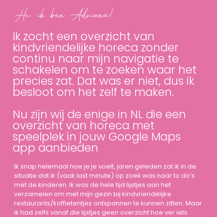
Hi, ik ben Adriana!
Ik zocht een overzicht van
kindvriendelijke horeca zonder
continu naar mijn navigatie te
schakelen om te zoeken waar het
precies zat. Dat was er niet, dus ik
besloot om het zelf te maken.
Nu zijn wij de enige in NL die een
overzicht van horeca met
speelplek in jouw Google Maps
app aanbieden
Ik snap helemaal hoe je je voelt, jaren geleden zat ik in de
situatie dat ik (vaak last minute) op zoek was naar to do’s
met de kinderen. Ik was de hele tijd lijstjes aan het
verzamelen om met mijn gezin bij kindvriendelijke
restaurants/koffietentjes ontspannen te kunnen zitten. Maar
ik had zelfs vanaf die lijstjes geen overzicht hoe ver iets