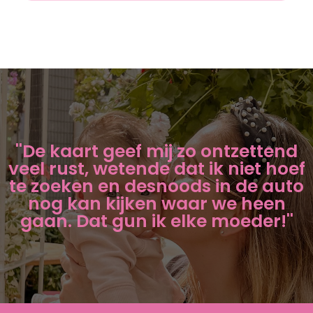
''De kaart geef mij zo ontzettend
veel rust, wetende dat ik niet hoef
te zoeken en desnoods in de auto
nog kan kijken waar we heen
gaan. Dat gun ik elke moeder!''