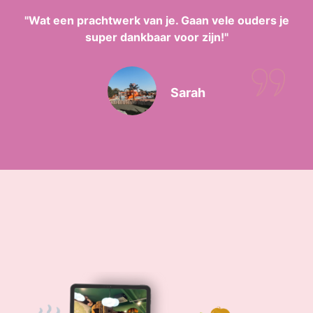
"Wat een prachtwerk van je. Gaan vele ouders je
super dankbaar voor zijn!"
Sarah