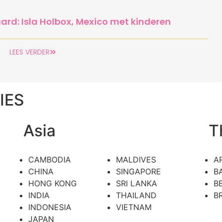
rd: Isla Holbox, Mexico met kinderen
LEES VERDER
IES
Asia
T
CAMBODIA
MALDIVES
A
CHINA
SINGAPORE
B
HONG KONG
SRI LANKA
B
INDIA
THAILAND
BR
INDONESIA
VIETNAM
JAPAN