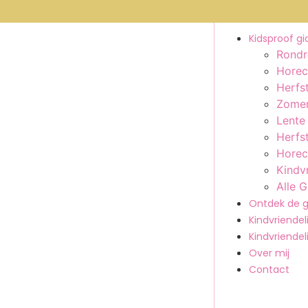
Kidsproof g
Rondr
Horec
Herfst
Zomer
Lente
Herfst
Horec
Kindv
Alle 
Ontdek de g
Kindvriendeli
Kindvriendel
Over mij
Contact