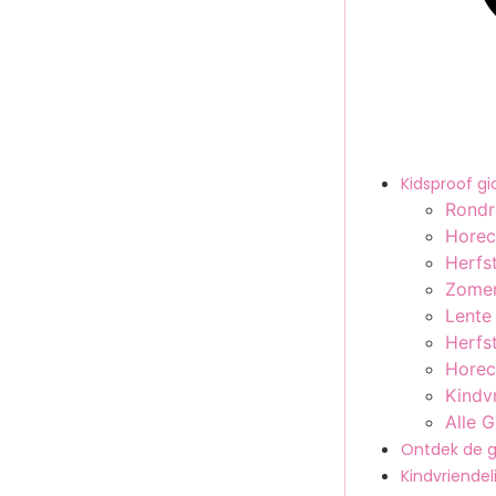
Kidsproof g
Rondr
Horec
Herfst
Zomer
Lente
Herfst
Horec
Kindv
Alle 
Ontdek de g
Kindvriendeli