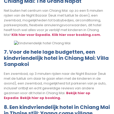
Chiang Mai: The Grand Napat
Net buiten het centrum van Chiang Mai: op zo een 5 minuten
rijden van de Night Bazaar (leuk met tuktuk te doen), een
zwembad, mogelijkheden tot babybedjes, airconditioning,
parkeerplaats, flexibele annuleringsvoorwaarden, dit hotel
heeft toch wel alles voor je verblijf met kinderen in Chiang
Mai!
Klik hier voor Expedia.
Klik hier voor booking.com.
7. Voor de hele lage budgetten, een
kindvriendelijk hotel in Chiang Mai: Villa
Sanpakoi
Een zwembad, op 3 minuten rijden naar de Night Bazaar (leuk
met de tuktuk om daar te gaan eten met de kinderen in de
avond), een zwembad, mogelijkheid tot parkeren van je auto,
inclusief ontbijt en echt geweldige reviews van andere
gezinnen voor dit hotel in Chiang Mai.
Bekijk hier op
Expedia
.
Bekijk hier op booking.
8. Een kindvriendelijk hotel in Chiang Mai
in Thaise stijl: Yaang come village