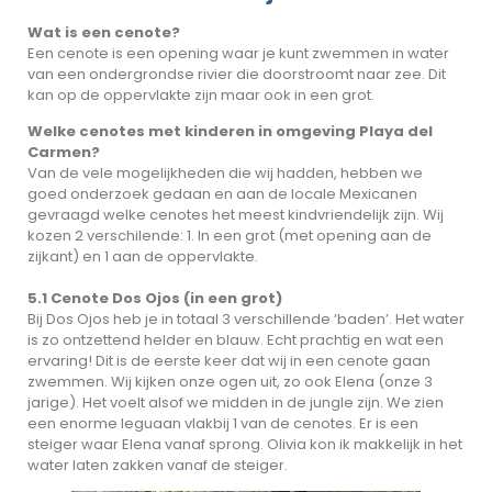
Wat is een cenote?
Een cenote is een opening waar je kunt zwemmen in water
van een ondergrondse rivier die doorstroomt naar zee. Dit
kan op de oppervlakte zijn maar ook in een grot.
Welke cenotes met kinderen in omgeving Playa del
Carmen?
Van de vele mogelijkheden die wij hadden, hebben we
goed onderzoek gedaan en aan de locale Mexicanen
gevraagd welke cenotes het meest kindvriendelijk zijn. Wij
kozen 2 verschilende: 1. In een grot (met opening aan de
zijkant) en 1 aan de oppervlakte.
5.1 Cenote Dos Ojos (in een grot)
Bij Dos Ojos heb je in totaal 3 verschillende ‘baden’. Het water
is zo ontzettend helder en blauw. Echt prachtig en wat een
ervaring! Dit is de eerste keer dat wij in een cenote gaan
zwemmen. Wij kijken onze ogen uit, zo ook Elena (onze 3
jarige). Het voelt alsof we midden in de jungle zijn. We zien
een enorme leguaan vlakbij 1 van de cenotes. Er is een
steiger waar Elena vanaf sprong. Olivia kon ik makkelijk in het
water laten zakken vanaf de steiger.