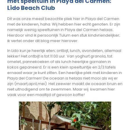
met speeltuin in Playa del Carmen:
Lido Beach Club
Dit was onze meest bezochte plek hier in Playa del Carmen
met de kinderen, haha. Wij hebben hier echt genoten. Er zijn
namelijk weinig speeltuinen in Playa del Carmen helaas.
Hierdoor vind ik persoonlijk Tulum een stuk kindvriendelijker;
ik vertel onder dit blog meer hierover.
In Lido kun je heerlijk eten; ontbijt, lunch, avondeten, allemaal
lekker! Het ontbijt is tot 11:00 uur. Van yoghurt granola, tot
omelet, pannekoeken of als lunch heerlijke garnalen in
kokos gepaneerd. Er is een klein speeltuintje en 2/3 tafels
ernaast waar je kunt zitten. Een heerlijke plek met kinderen in
Playa del Carmen! De oceaan is helaas niet mooi als wij er
zijn (maart,april,mei). Het zeewier maakt de oceaan bruin en
niet uitnodigend om te zwemmen. Maar wij kwamen hier
vaak voor een maaltijd of gewoon koffie!