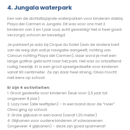
4. Jungala waterpark
Een van de dichtstbijzijnde waterparken voor kinderen vlakbij
Playa del Carmen is Jungala. Dit was voor ons met 2
kinderen van 3 en 1 jaar oud, echt geweldig! Het is heel goed
verzorgd, schoon en beveiligd.
Je parkeert je auto bij Cirque du Soleil (aan de andere kant
van de weg dan wat je navigatie aangeeft, richting van
Cancun richting Playa del Carmen), daar word je met een
lange golfkar gebracht naar het park. Het was zo ontzettend
rustig, heerlijk. Er is een groot speelgedeelte voor kinderen
vanaf 90 centimeter. Ze zijn daar heel streng, Olivia mocht
niet eens op schoot.
Er zijn 4 activiteiten:
1. Groot gedeelte voor kinderen (leuk voor 2,5 jaar tot
ongeveer 8 jaar)
2. Lazy river (alle leeftijden) – In een band door de “rivier”.
Olivia ging op schoot
3. Grote glijbaan in een band (vanaf 1.20 meter)
4. Glijbanen voor oudere kinderen of volwassenen
(ongeveer 4 glijbanen) – deze zijn goed spannend!