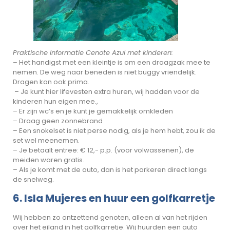
Praktische informatie Cenote Azul met kinderen:
– Het handigst met een kleintje is om een draagzak mee te
nemen. De weg naar beneden is niet buggy vriendelijk.
Dragen kan ook prima.
– Je kunt hier lifevesten extra huren, wij hadden voor de
kinderen hun eigen mee.,
– Er zijn wc’s en je kunt je gemakkelijk omkleden
– Draag geen zonnebrand
– Een snokelset is niet perse nodig, als je hem hebt, zou ik de
set wel meenemen.
– Je betaalt entree: € 12,- p.p. (voor volwassenen), de
meiden waren gratis.
– Als je komt met de auto, dan is het parkeren direct langs
de snelweg.
6. Isla Mujeres en huur een golfkarretje
Wij hebben zo ontzettend genoten, alleen al van het rijden
over het eiland in het golfkarretje. Wij huurden een auto