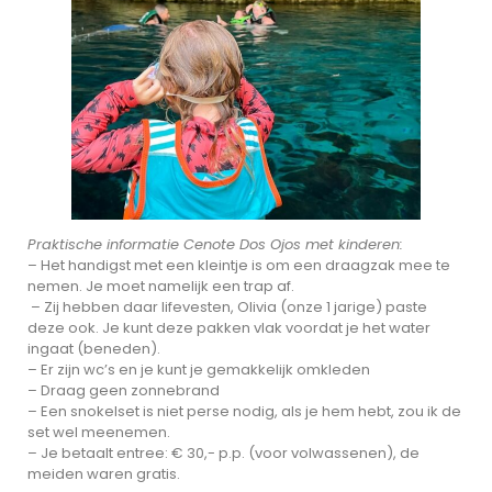
Praktische informatie Cenote Dos Ojos met kinderen:
– Het handigst met een kleintje is om een draagzak mee te
nemen. Je moet namelijk een trap af.
– Zij hebben daar lifevesten, Olivia (onze 1 jarige) paste
deze ook. Je kunt deze pakken vlak voordat je het water
ingaat (beneden).
– Er zijn wc’s en je kunt je gemakkelijk omkleden
– Draag geen zonnebrand
– Een snokelset is niet perse nodig, als je hem hebt, zou ik de
set wel meenemen.
– Je betaalt entree: € 30,- p.p. (voor volwassenen), de
meiden waren gratis.